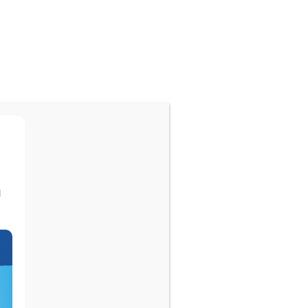
“Estoy feliz por haber
optado la compra con
certero, me ha
permitido cumplir una
etapa de mi vida muy
l
especial.”
Sr. José