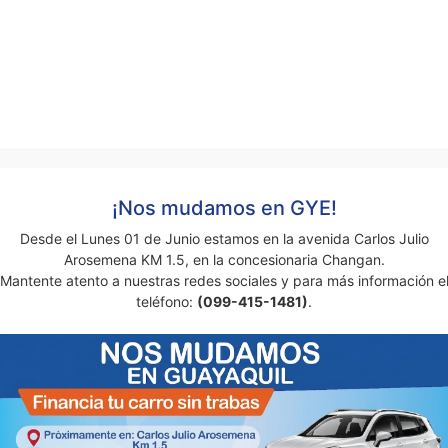
“Mi experiencia ha
sido muy buena
¡Nos mudamos en GYE!
porque han sido muy
Desde el Lunes 01 de Junio estamos en la avenida Carlos Julio
ficaces en su trabajo,
Arosemena KM 1.5, en la concesionaria Changan.
han respondido mis
Mantente atento a nuestras redes sociales y para más información e
dudas y lo mejor de
teléfono:
(099-415-1481)
.
todo es que son
superconfiables.”
Mariana