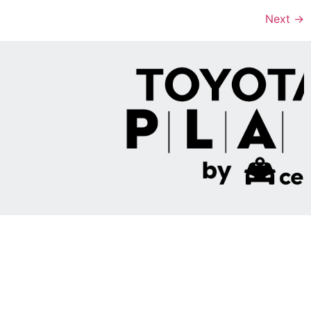
Next
→